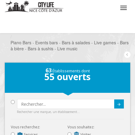
/
Que voulez vous faire ?
/
Sortir
/
Bars à thèmes
/
Piano Bars - Events bars - Bars à salades - Live games - Bars
à bière - Bars à sushis - Live music
63
Établissements dont
55
ouverts
Submit
Rechercher une marque, un établissement...
Vous recherchez:
Vous souhaitez:
Services
Visiter