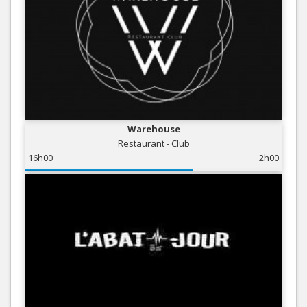
Warehouse
Restaurant - Club
16h00
2h00