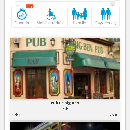
Decroissant
55
Ouverts
Mobilité réduite
Famille
Gay-friendly
Pub Le Big Ben
Pub
17h30
2h30