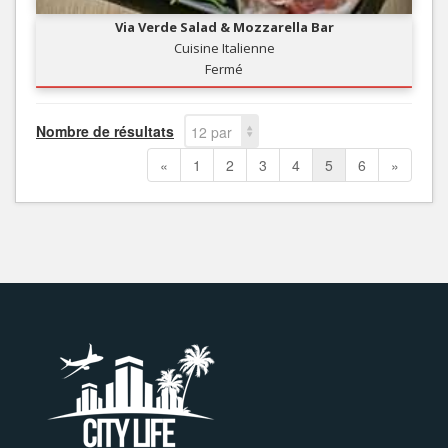
Via Verde Salad & Mozzarella Bar
Cuisine Italienne
Fermé
Nombre de résultats
12 par
page
«
1
2
3
4
5
6
»