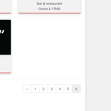
Bar & restaurant
Nice le Carré d’Or
Services
Ouvre à 17h00
Nice Aéroport
Tourisme, ...
«
1
2
3
4
5
6