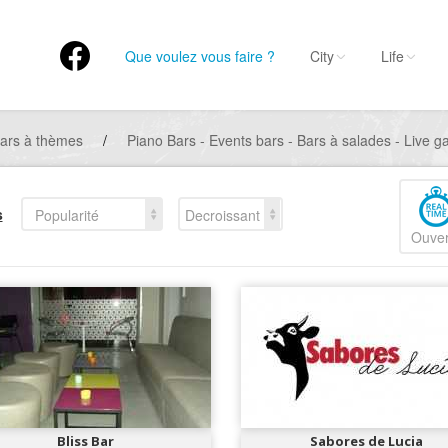
Que voulez vous faire ?
City
Life
ars à thèmes
/
Piano Bars - Events bars - Bars à salades - Live ga
s
Popularité
Decroissant
Ouver
Bliss Bar
Sabores de Lucia