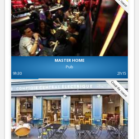
MASTER HOME
Pub
9h30
2h15
Coup de coeur