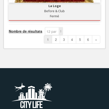
La Loge
Before & Club
Fermé
Nombre de résultats
12 par
page
1
2
3
4
5
6
»