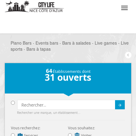
/
Que voulez vous faire ?
/
Sortir
/
Bars à thèmes
/
Piano Bars - Events bars - Bars à salades - Live games - Live
sports - Bars à tapas
64
Établissements dont
31
ouverts
Submit
Rechercher une marque, un établissement...
Vous recherchez:
Vous souhaitez:
Services
Visiter