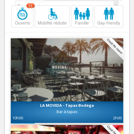
Decroissant
31
Ouverts
Mobilité réduite
Famille
Gay-friendly
Coup de coeur
LA MOVIDA - Tapas Bodega
Bar à tapas
10h00
2h00
Coup de coeur