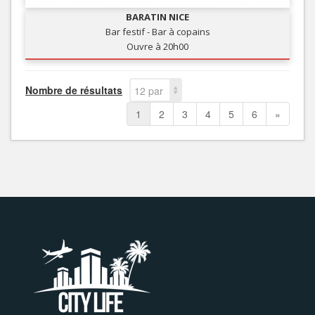
BARATIN NICE
Bar festif - Bar à copains
Ouvre à 20h00
Nombre de résultats
12 par
page
1
2
3
4
5
6
»