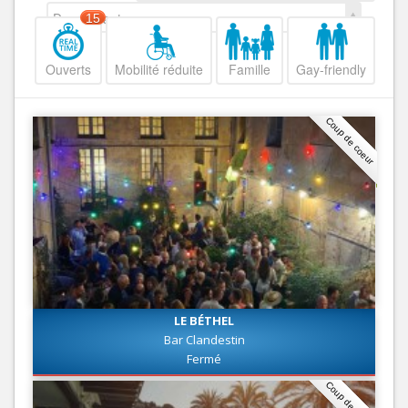
Decroissant
15
Ouverts
Mobilité réduite
Famille
Gay-friendly
Coup de coeur
LE BÉTHEL
Bar Clandestin
Fermé
Coup de coeur