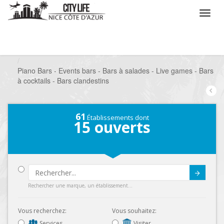
/
Que voulez vous faire ?
/
Sortir
/
Bars à thèmes
/
Piano Bars - Events bars - Bars à salades - Live games - Bars
à cocktails - Bars clandestins
61
Établissements dont
15
ouverts
Submit
Rechercher une marque, un établissement...
Vous recherchez:
Vous souhaitez:
Services
Visiter