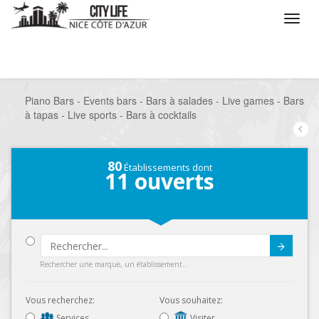
/
Que voulez vous faire ?
/
Sortir
/
Bars à thèmes
/
Piano Bars - Events bars - Bars à salades - Live games - Bars
à tapas - Live sports - Bars à cocktails
80
Établissements dont
11
ouverts
Submit
Rechercher une marque, un établissement...
Vous recherchez:
Vous souhaitez:
Services
Visiter