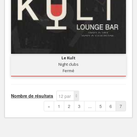
Le Kult
Night clubs
Fermé
Nombre de résultats
12 par
page
«
1
2
3
...
5
6
7