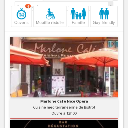
Decroissant
4
Ouverts
Mobilité réduite
Famille
Gay-friendly
Marlone Café Nice Opéra
Cuisine méditerranéenne de Bistrot
Ouvre à 12h00