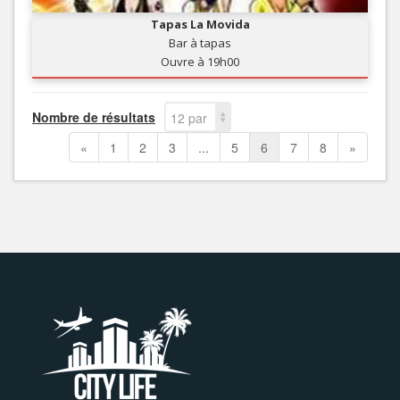
Tapas La Movida
Bar à tapas
Ouvre à 19h00
Nombre de résultats
12 par
page
«
1
2
3
...
5
6
7
8
»