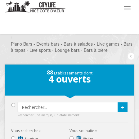
/
Que voulez vous faire ?
/
Sortir
/
Bars à thèmes
/
Piano Bars - Events bars - Bars à salades - Live games - Bars
à tapas - Live sports - Lounge bars - Bars à bière
88
Établissements dont
4
ouverts
Submit
Rechercher une marque, un établissement...
Vous recherchez:
Vous souhaitez:
Services
Visiter