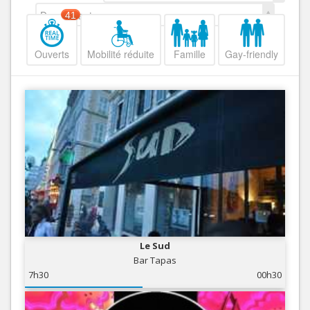
Decroissant
41
Ouverts
Mobilité réduite
Famille
Gay-friendly
Le Sud
Bar Tapas
7h30
00h30