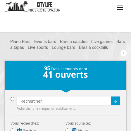
/
Que voulez vous faire ?
/
Sortir
/
Bars à thèmes
/
Piano Bars - Events bars - Bars à salades - Live games - Bars
à tapas - Live sports - Lounge bars - Bars à cocktails
95
Établissements dont
41
ouverts
Submit
Rechercher une marque, un établissement...
Vous recherchez:
Vous souhaitez:
Services
Visiter