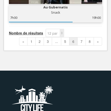
Au Gubernatis
Snack
7h00
19h00
Nombre de résultats
12 par
page
«
1
2
3
...
5
6
7
8
»