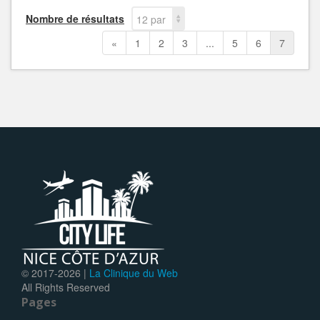
Nombre de résultats
12 par
page
«
1
2
3
...
5
6
7
© 2017-
2026 |
La Clinique du Web
All Rights Reserved
Pages