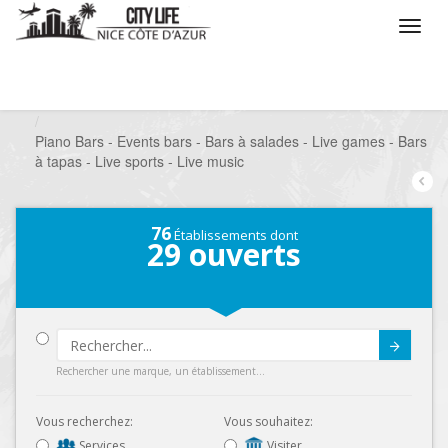
/
Que voulez vous faire ?
/
Sortir
/
Bars à thèmes
/
Piano Bars - Events bars - Bars à salades - Live games - Bars
à tapas - Live sports - Live music
76
Établissements dont
29
ouverts
Submit
Rechercher une marque, un établissement...
Vous recherchez:
Vous souhaitez:
Services
Visiter