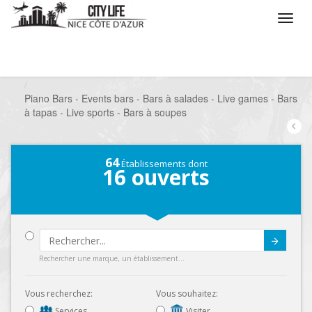
/
Que voulez vous faire ?
/
Sortir
/
Bars à thèmes
/
Piano Bars - Events bars - Bars à salades - Live games - Bars
à tapas - Live sports - Bars à soupes
64
Établissements dont
16
ouverts
Submit
Rechercher une marque, un établissement...
Vous recherchez:
Vous souhaitez:
Services
Visiter