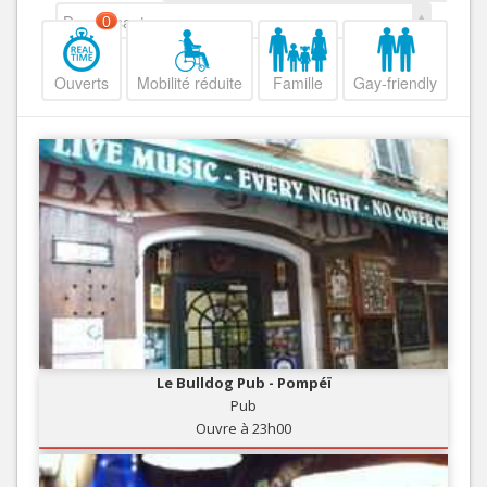
Decroissant
0
Ouverts
Mobilité réduite
Famille
Gay-friendly
Le Bulldog Pub - Pompéï
Pub
Ouvre à 23h00