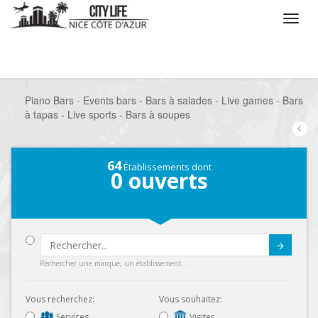
/
Que voulez vous faire ?
/
Sortir
/
Bars à thèmes
/
Piano Bars - Events bars - Bars à salades - Live games - Bars
à tapas - Live sports - Bars à soupes
64
Établissements dont
0
ouverts
Submit
Rechercher une marque, un établissement...
Vous recherchez:
Vous souhaitez:
Services
Visiter