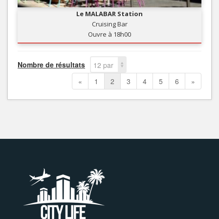
Le MALABAR Station
Cruising Bar
Ouvre à 18h00
Nombre de résultats
12 par
page
«
1
2
3
4
5
6
»