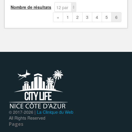
Nombre de résultats
12 par
page
«
1
2
3
4
5
6
© 2017-
2026 |
La Clinique du Web
All Rights Reserved
Pages