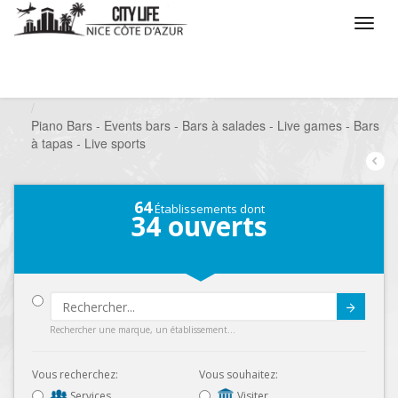
/
Que voulez vous faire ?
/
Sortir
/
Bars à thèmes
/
Piano Bars - Events bars - Bars à salades - Live games - Bars
à tapas - Live sports
64
Établissements dont
34
ouverts
Submit
Rechercher une marque, un établissement...
Vous recherchez:
Vous souhaitez:
Services
Visiter