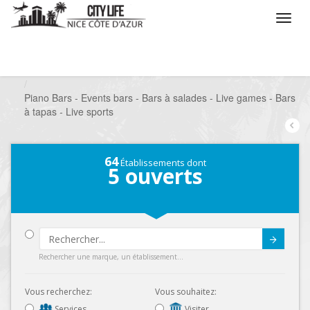
/
Que voulez vous faire ?
/
Sortir
/
Bars à thèmes
/
Piano Bars - Events bars - Bars à salades - Live games - Bars
à tapas - Live sports
64
Établissements dont
5
ouverts
Submit
Rechercher une marque, un établissement...
Vous recherchez:
Vous souhaitez:
Services
Visiter