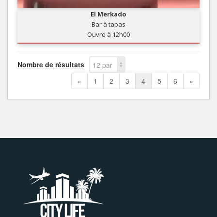
El Merkado
Bar à tapas
Ouvre à 12h00
Nombre de résultats
12 par
page
«
1
2
3
4
5
6
»