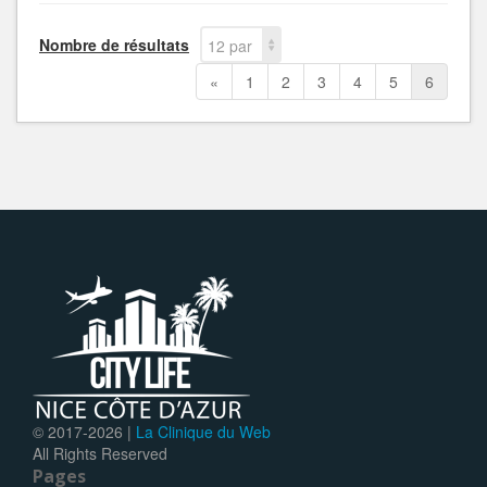
Nombre de résultats
12 par
page
«
1
2
3
4
5
6
© 2017-
2026 |
La Clinique du Web
All Rights Reserved
Pages