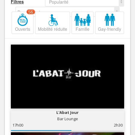
Filtres
Popularité
Decroissant
56
Ouverts
Mobilité réduite
Famille
Gay-friendly
L'Abat Jour
Bar Lounge
17h00
2h30