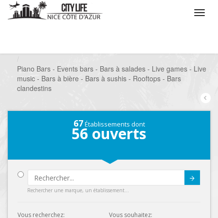
/
Que voulez vous faire ?
/
Sortir
/
Bars à thèmes
/
Piano Bars - Events bars - Bars à salades - Live games - Live
music - Bars à bière - Bars à sushis - Rooftops - Bars
clandestins
67
Établissements dont
56
ouverts
Submit
Rechercher une marque, un établissement...
Vous recherchez:
Vous souhaitez: