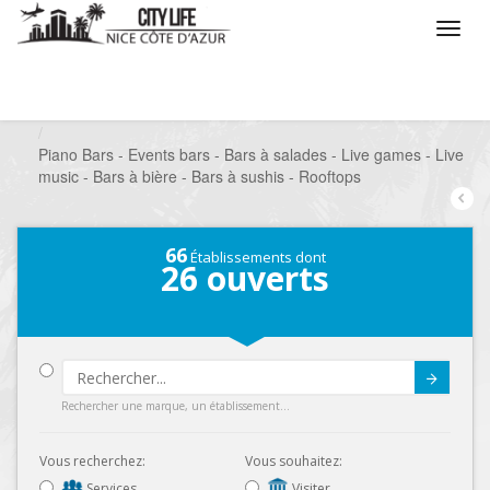
/
Que voulez vous faire ?
/
Sortir
/
Bars à thèmes
/
Piano Bars - Events bars - Bars à salades - Live games - Live
music - Bars à bière - Bars à sushis - Rooftops
66
Établissements dont
26
ouverts
Submit
Rechercher une marque, un établissement...
Vous recherchez:
Vous souhaitez:
Services
Visiter