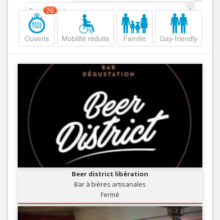
Decroissant
26
Ouverts
Mobilité réduite
Famille
Gay-friendly
Beer district libération
Bar à bières artisanales
Fermé