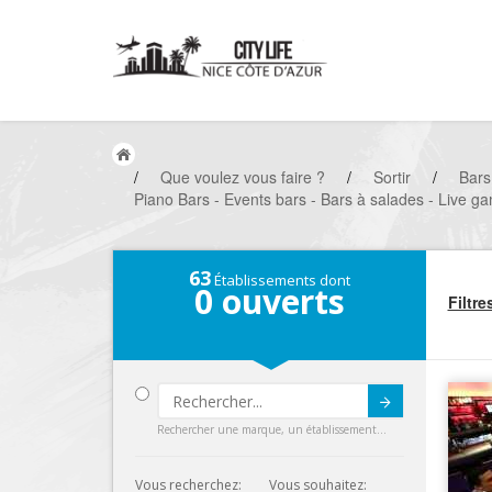
/
Que voulez vous faire ?
/
Sortir
/
Bars
Piano Bars - Events bars - Bars à salades - Live ga
63
Établissements dont
0
ouverts
Filtre
Submit
Rechercher une marque, un établissement...
Vous recherchez:
Vous souhaitez: