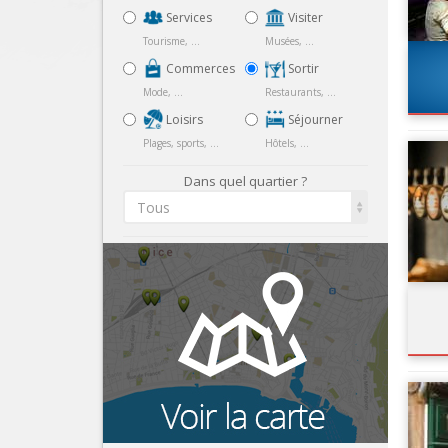
Services
Visiter
Tourisme, ...
Musées, ...
Commerces
Sortir
Mode, ...
Restaurants, ...
Loisirs
Séjourner
Plages, sports, ...
Hôtels, ...
Dans quel quartier ?
Tous