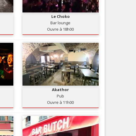
Nice le Carré d’Or
Services
Nice Aéroport
Le Choko
Tourisme, ...
Bar lounge
Ouvre à 18h00
Akathor
Pub
Ouvre à 11h00