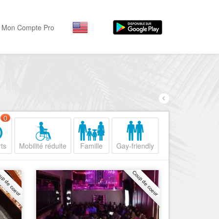
Mon Compte Pro
Par activité
Par quartiers
Nice Promenade des Angl
Séjourner
Hôtels, ...
Nice Promenade du Paillo
Visiter
0
Nice le Port
Musées, ...
Nice le Vieux Nice
ts
Mobilité réduite
Famille
Gay-friendly
Sortir
Nice le Coeur de Ville
Restaurants, ...
up de coeur
Coup de coeur
Nice les Collines Niçoises
Commerces
Mode, ...
Nice le petit Marais Niçois
Loisirs
Nice la plaine du Var
Plages, sports, ...