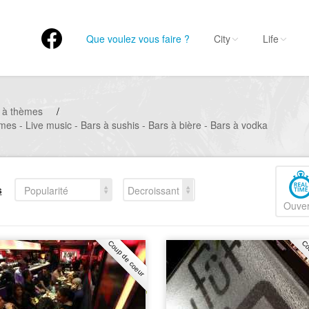
Que voulez vous faire ?
City
Life
 à thèmes
/
mes - Live music - Bars à sushis - Bars à bière - Bars à vodka
s
Popularité
Decroissant
Ouver
Coup de coeur
Co