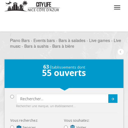
/
Que voulez vous faire ?
/
Sortir
/
Bars à thèmes
/
Piano Bars - Events bars - Bars à salades - Live games - Live
music - Bars à sushis - Bars à bière
63
Établissements dont
55
ouverts
Submit
Rechercher une marque, un établissement...
Vous recherchez:
Vous souhaitez:
Services
Visiter