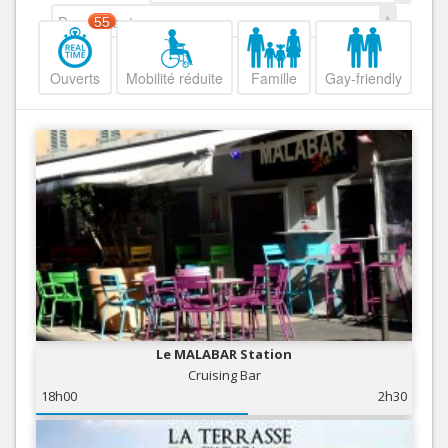
Decroissant
55
Ouverts
Mobilité réduite
Famille
Gay-friendly
Le MALABAR Station
Cruising Bar
18h00
2h30