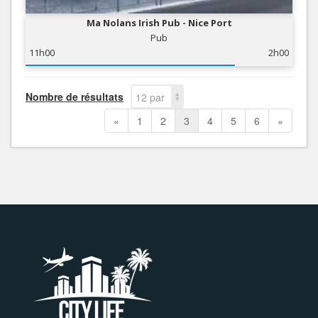
Ma Nolans Irish Pub - Nice Port
Pub
11h00
2h00
Nombre de résultats
12 par
page
«
1
2
3
4
5
6
»