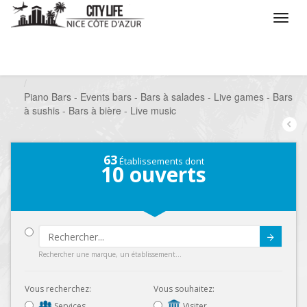
/
Que voulez vous faire ?
/
Sortir
/
Bars à thèmes
/
Piano Bars - Events bars - Bars à salades - Live games - Bars
à sushis - Bars à bière - Live music
63
Établissements dont
10
ouverts
Submit
Rechercher une marque, un établissement...
Vous recherchez:
Vous souhaitez:
Services
Visiter