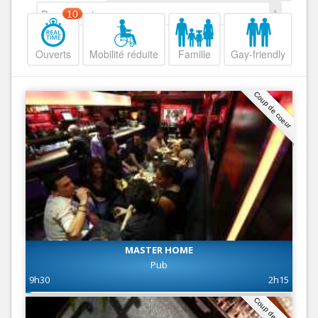
Decroissant
10
Ouverts
Mobilité réduite
Famille
Gay-friendly
Coup de coeur
MASTER HOME
Pub
9h30
2h15
Coup de coeur