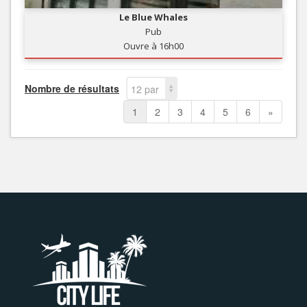
Le Blue Whales
Pub
Ouvre à 16h00
Nombre de résultats
12 par
page
1
2
3
4
5
6
»