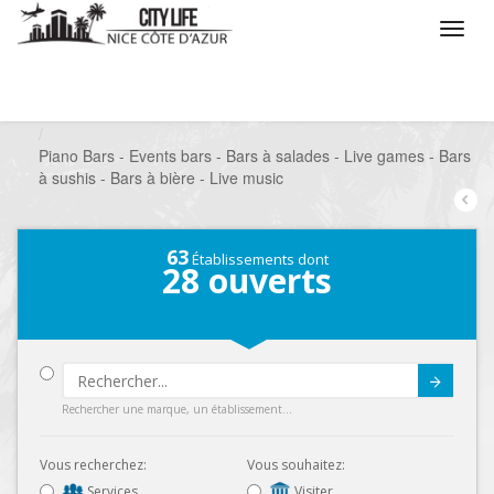
/
Que voulez vous faire ?
/
Sortir
/
Bars à thèmes
/
Piano Bars - Events bars - Bars à salades - Live games - Bars
à sushis - Bars à bière - Live music
63
Établissements dont
28
ouverts
Submit
Rechercher une marque, un établissement...
Vous recherchez:
Vous souhaitez:
Services
Visiter