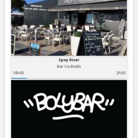
Spey River
Bar Cocktails
10h00
2h30