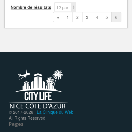
Nombre de résultats
12 par
page
«
1
2
3
4
5
6
© 2017-
2026 |
La Clinique du Web
All Rights Reserved
Pages