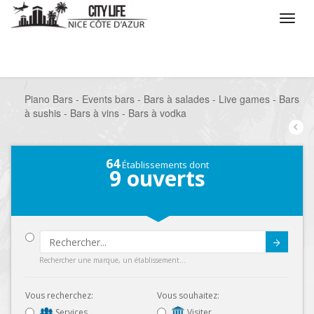
/
Que voulez vous faire ?
/
Sortir
/
Bars à thèmes
/
Piano Bars - Events bars - Bars à salades - Live games - Bars
à sushis - Bars à vins - Bars à vodka
64
Établissements dont
9
ouverts
Submit
Rechercher une marque, un établissement...
Vous recherchez:
Vous souhaitez:
Services
Visiter