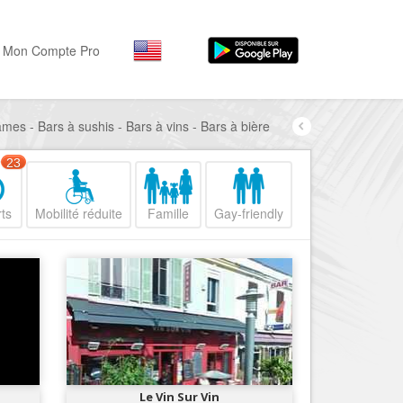
Mon Compte Pro
mes - Bars à sushis - Bars à vins - Bars à bière
Par activité
Par quartiers
Nice Promenade des Angl
Séjourner
23
Hôtels, ...
Nice Promenade du Paillo
ts
Mobilité réduite
Famille
Gay-friendly
Visiter
Nice le Port
Musées, ...
Nice le Vieux Nice
Sortir
Nice le Coeur de Ville
Restaurants, ...
Nice les Collines Niçoises
Commerces
Mode, ...
Nice le petit Marais Niçois
Loisirs
Nice la plaine du Var
Le Vin Sur Vin
Plages, sports, ...