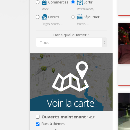
Commerces
Sortir
Mode, ...
Restaurants, ...
Loisirs
Séjourner
Plages, sports, ...
Hôtels, ...
Dans quel quartier ?
Tous
Ouverts maintenant
14:31
Bars à thèmes