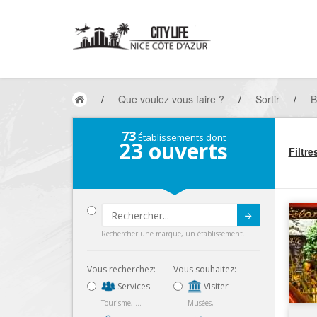
/
Que voulez vous faire ?
/
Sortir
/
B
73
Établissements dont
23
ouverts
Filtre
Submit
Rechercher une marque, un établissement...
Vous recherchez:
Vous souhaitez:
Services
Visiter
Tourisme, ...
Musées, ...