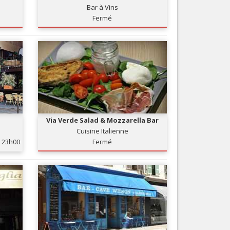
Bar à Vins
Nice le Carré d’Or
Services
Fermé
Nice Aéroport
Tourisme, ...
Via Verde Salad & Mozzarella Bar
Cuisine Italienne
23h00
Fermé