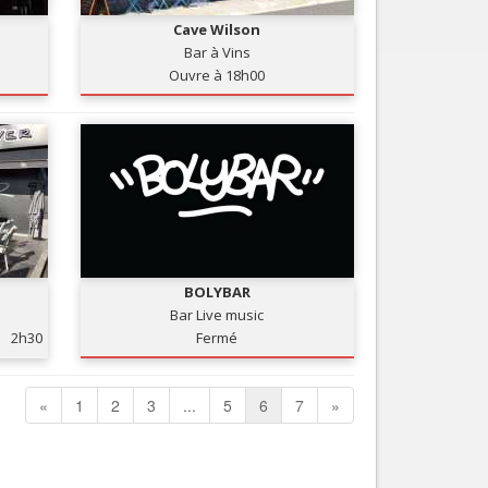
Cave Wilson
Bar à Vins
Ouvre à 18h00
BOLYBAR
Bar Live music
2h30
Fermé
«
1
2
3
...
5
6
7
»