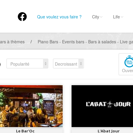
Que voulez vous faire ?
City
Life
ars à thèmes
/
Piano Bars - Events bars - Bars à salades - Live ga
s
Popularité
Decroissant
Ouver
Le Bar'Oc
L'Abat Jour