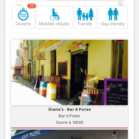
Decroissant
25
Ouverts
Mobilité réduite
Famille
Gay-friendly
Diane's - Bar A Potes
Bar A Potes
Ouvre à 16h00