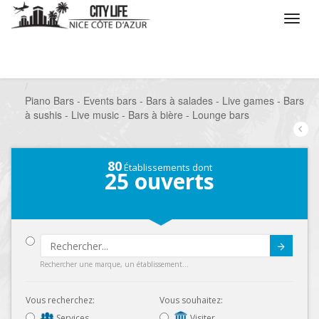
/
Que voulez vous faire ?
/
Sortir
/
Bars à thèmes
/
Piano Bars - Events bars - Bars à salades - Live games - Bars
à sushis - Live music - Bars à bière - Lounge bars
80
Établissements dont
25
ouverts
Submit
Rechercher une marque, un établissement...
Vous recherchez:
Vous souhaitez:
Services
Visiter