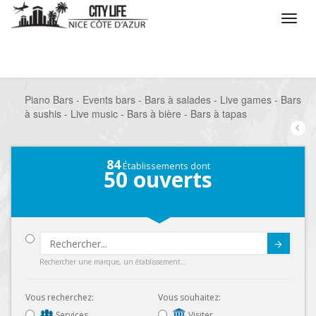
/
Que voulez vous faire ?
/
Sortir
/
Bars à thèmes
/
Piano Bars - Events bars - Bars à salades - Live games - Bars
à sushis - Live music - Bars à bière - Bars à tapas
84
Établissements dont
50
ouverts
Submit
Rechercher une marque, un établissement...
Vous recherchez:
Vous souhaitez:
Services
Visiter