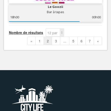
Le Goozii
Bar à tapas
18h00
00h00
Nombre de résultats
12 par
page
«
1
2
3
...
5
6
7
»