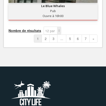
Le Blue Whales
Pub
Ouvre à 16h00
Nombre de résultats
12 par
page
1
2
3
...
5
6
7
»