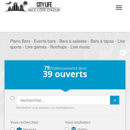
/
Que voulez vous faire ?
/
Sortir
/
Bars à thèmes
/
Piano Bars - Events bars - Bars à salades - Bars à tapas - Live
sports - Live games - Rooftops - Live music
79
Établissements dont
39
ouverts
Submit
Rechercher une marque, un établissement...
Vous recherchez:
Vous souhaitez:
Services
Visiter