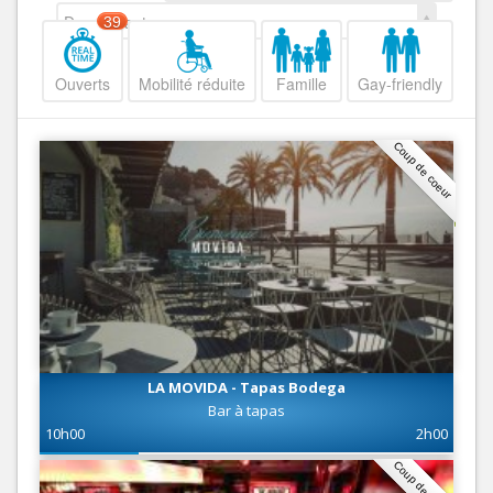
Decroissant
39
Ouverts
Mobilité réduite
Famille
Gay-friendly
Coup de coeur
LA MOVIDA - Tapas Bodega
Bar à tapas
10h00
2h00
Coup de coeur