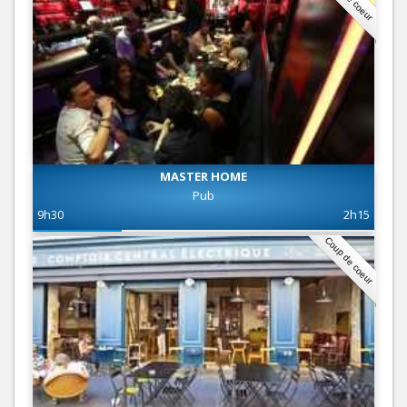
MASTER HOME
Pub
9h30
2h15
Coup de coeur