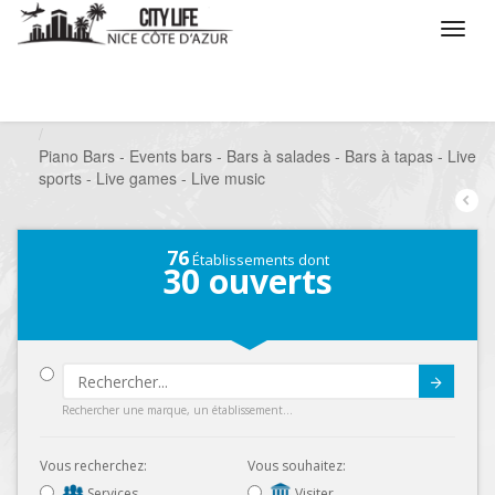
/
Que voulez vous faire ?
/
Sortir
/
Bars à thèmes
/
Piano Bars - Events bars - Bars à salades - Bars à tapas - Live
sports - Live games - Live music
76
Établissements dont
30
ouverts
Submit
Rechercher une marque, un établissement...
Vous recherchez:
Vous souhaitez:
Services
Visiter