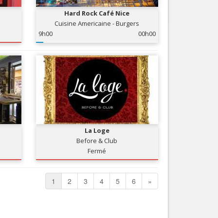
Hard Rock Café Nice
Cuisine Americaine - Burgers
9h00
00h00
La Loge
Before & Club
Fermé
1
2
3
4
5
6
»