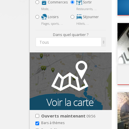
Commerces
Sortir
Mode, ...
Restaurants, ...
Loisirs
Séjourner
Plages, sports, ...
Hôtels, ...
Dans quel quartier ?
Tous
Ouverts maintenant
09:56
Bars à thèmes