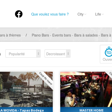
Que voulez vous faire ?
City
Life
ars à thèmes
/
Piano Bars - Events bars - Bars à salades - Bars à
s
Popularité
Decroissant
Ouver
Coup de coeur
Co
LA MOVIDA - Tapas Bodega
MASTER HOME