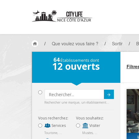
/
Que voulez vous faire ?
/
Sortir
/
B
64
Établissements dont
12
ouverts
Filtre
Submit
Rechercher une marque, un établissement...
Vous recherchez:
Vous souhaitez:
Services
Visiter
Tourisme, ...
Musées, ...