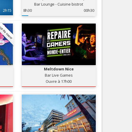
Bar Lounge - Cuisine bistrot
Nice le Carré d’Or
Services
2h15
8h30
00h30
Nice Aéroport
Tourisme, ...
up de coeur
Meltdown Nice
Bar Live Games
Ouvre à 17h00