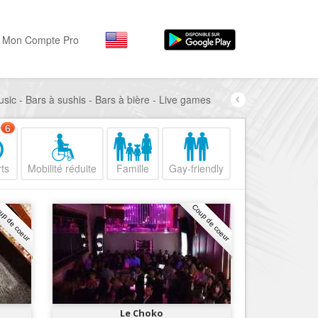
Mon Compte Pro
usic - Bars à sushis - Bars à bière - Live games
Par activité
Par quartiers
Nice Promenade des Angl
Séjourner
6
Hôtels, ...
Nice Promenade du Paillo
ts
Mobilité réduite
Famille
Gay-friendly
Visiter
Nice le Port
Musées, ...
Nice le Vieux Nice
up de coeur
Coup de coeur
Sortir
Nice le Coeur de Ville
Restaurants, ...
Nice les Collines Niçoises
Commerces
Mode, ...
Nice le petit Marais Niçois
Loisirs
Nice la plaine du Var
Le Choko
Plages, sports, ...