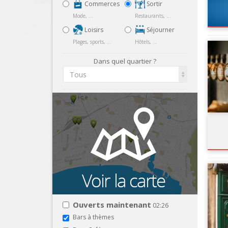
Commerces
Sortir
Mode, ...
Restaurants, ...
Loisirs
Séjourner
Plages, sports, ...
Hôtels, ...
Dans quel quartier ?
Tous
Ouverts maintenant
02:26
Bars à thèmes