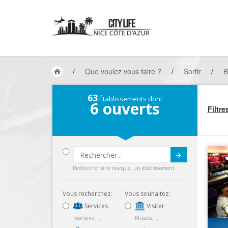
/
Que voulez vous faire ?
/
Sortir
/
B
63
Établissements dont
6
ouverts
Filtre
Submit
Rechercher une marque, un établissement...
Vous recherchez:
Vous souhaitez:
Services
Visiter
Tourisme, ...
Musées, ...