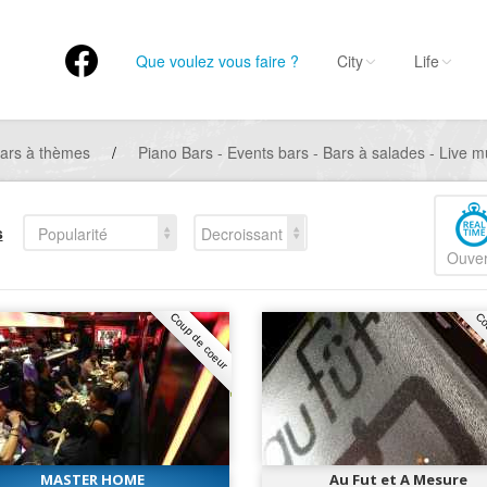
Que voulez vous faire ?
City
Life
ars à thèmes
/
Piano Bars - Events bars - Bars à salades - Live m
s
Popularité
Decroissant
Ouver
Coup de coeur
Co
MASTER HOME
Au Fut et A Mesure