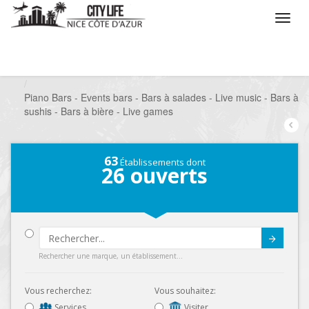
/
Que voulez vous faire ?
/
Sortir
/
Bars à thèmes
/
Piano Bars - Events bars - Bars à salades - Live music - Bars à
sushis - Bars à bière - Live games
63
Établissements dont
26
ouverts
Submit
Rechercher une marque, un établissement...
Vous recherchez:
Vous souhaitez:
Services
Visiter