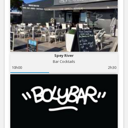
Spey River
Bar Cocktails
10h00
2h30