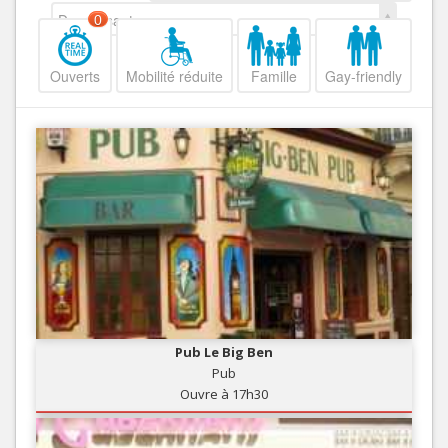
Decroissant
0
Ouverts
Mobilité réduite
Famille
Gay-friendly
Pub Le Big Ben
Pub
Ouvre à 17h30