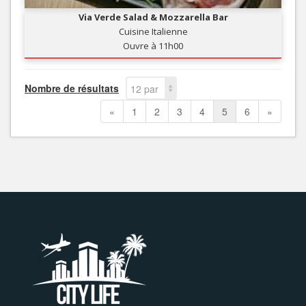
Via Verde Salad & Mozzarella Bar
Cuisine Italienne
Ouvre à 11h00
Nombre de résultats
12 par
page
«
1
2
3
4
5
6
»