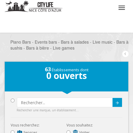
/
Que voulez vous faire ?
/
Sortir
/
Bars à thèmes
/
Piano Bars - Events bars - Bars à salades - Live music - Bars à
sushis - Bars à bière - Live games
63
Établissements dont
0
ouverts
Submit
Rechercher une marque, un établissement...
Vous recherchez:
Vous souhaitez:
Services
Visiter