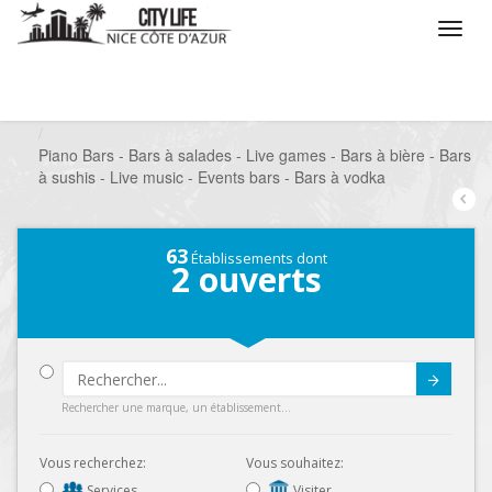
/
Que voulez vous faire ?
/
Sortir
/
Bars à thèmes
/
Piano Bars - Bars à salades - Live games - Bars à bière - Bars
à sushis - Live music - Events bars - Bars à vodka
63
Établissements dont
2
ouverts
Submit
Rechercher une marque, un établissement...
Vous recherchez:
Vous souhaitez:
Services
Visiter