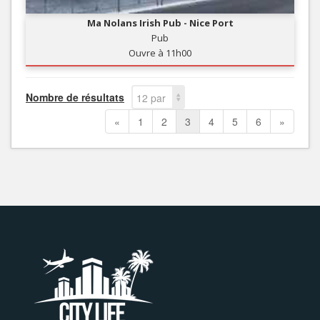
Ma Nolans Irish Pub - Nice Port
Pub
Ouvre à 11h00
Nombre de résultats
12 par
page
«
1
2
3
4
5
6
»