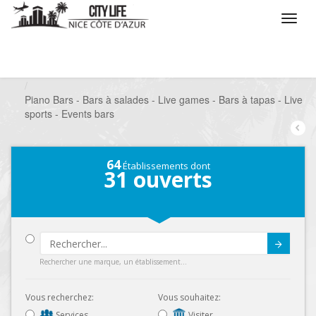
/
Que voulez vous faire ?
/
Sortir
/
Bars à thèmes
/
Piano Bars - Bars à salades - Live games - Bars à tapas - Live
sports - Events bars
64
Établissements dont
31
ouverts
Submit
Rechercher une marque, un établissement...
Vous recherchez:
Vous souhaitez:
Services
Visiter