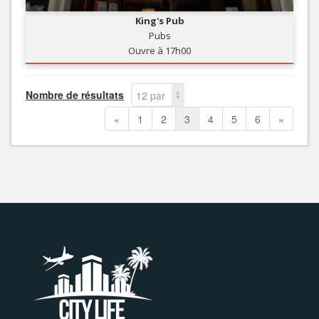
King's Pub
Pubs
Ouvre à 17h00
Nombre de résultats
12 par
page
«
1
2
3
4
5
6
»