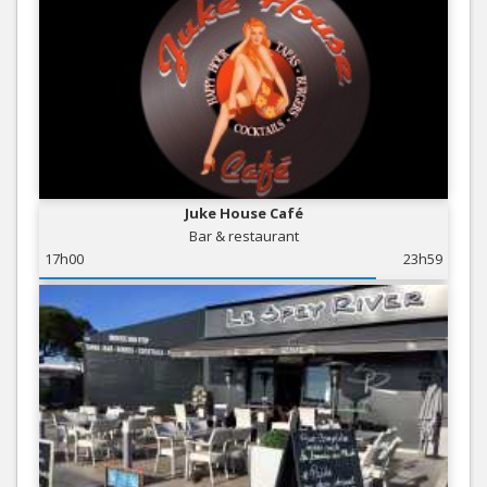
Juke House Café
Bar & restaurant
17h00
23h59