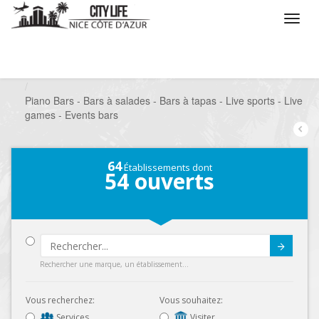
/
Que voulez vous faire ?
/
Sortir
/
Bars à thèmes
/
Piano Bars - Bars à salades - Bars à tapas - Live sports - Live
games - Events bars
64
Établissements dont
54
ouverts
Submit
Rechercher une marque, un établissement...
Vous recherchez:
Vous souhaitez:
Services
Visiter