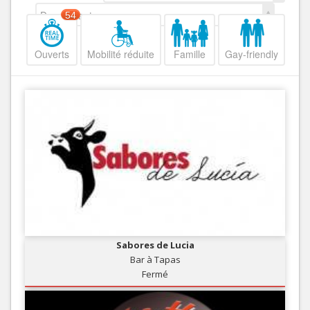
Decroissant
54
Ouverts
Mobilité réduite
Famille
Gay-friendly
Sabores de Lucia
Bar à Tapas
Fermé