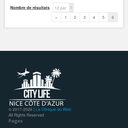
Nombre de résultats
12 par
page
«
1
2
3
4
5
6
© 2017-
2026 |
La Clinique du Web
All Rights Reserved
Pages