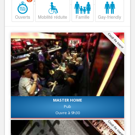
Decroissant
8
Ouverts
Mobilité réduite
Famille
Gay-friendly
Coup de coeur
MASTER HOME
Pub
Ouvre à 9h30
Coup de coeur