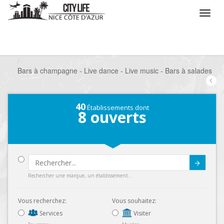
/
Que voulez vous faire ?
/
Sortir
/
Bars à thèmes
/
Bars à champagne - Live dance - Live music - Bars à salades
40
Établissements dont
8
ouverts
Submit
Rechercher une marque, un établissement...
Vous recherchez:
Vous souhaitez:
Services
Visiter