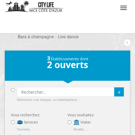
/
Que voulez vous faire ?
/
Sortir
/
Bars à thèmes
/
Bars à champagne - Live dance
3
Établissements dont
2
ouverts
Submit
Rechercher une marque, un établissement...
Vous recherchez:
Vous souhaitez:
Services
Visiter
Tourisme, ...
Musées, ...