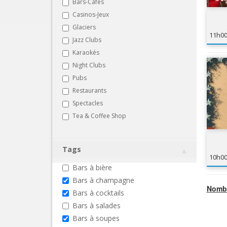
Bars-Cafés
Casinos-Jeux
Glaciers
11h0
Jazz Clubs
Karaokés
Night Clubs
Pubs
Restaurants
Spectacles
Tea & Coffee Shop
Tags
10h0
Bars à bière
Bars à champagne
Nombr
Bars à cocktails
Bars à salades
Bars à soupes