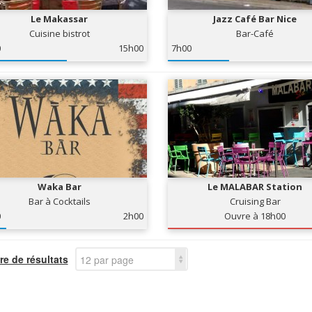
Le Makassar
Jazz Café Bar Nice
Cuisine bistrot
Bar-Café
0
15h00
7h00
Waka Bar
Le MALABAR Station
Bar à Cocktails
Cruising Bar
0
2h00
Ouvre à 18h00
e de résultats
12 par page