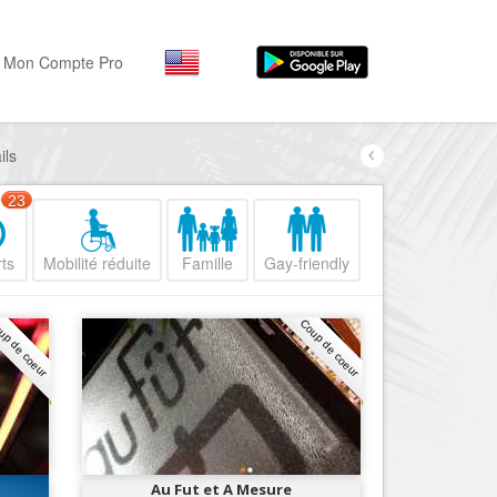
Mon Compte Pro
ils
Par activité
Par quartiers
Nice Promenade des Angl
Séjourner
23
Hôtels, ...
Nice Promenade du Paillo
ts
Mobilité réduite
Famille
Gay-friendly
Visiter
Nice le Port
Musées, ...
Nice le Vieux Nice
up de coeur
Coup de coeur
Sortir
Nice le Coeur de Ville
Restaurants, ...
Nice les Collines Niçoises
Commerces
Mode, ...
Nice le petit Marais Niçois
Loisirs
Nice la plaine du Var
Au Fut et A Mesure
Plages, sports, ...