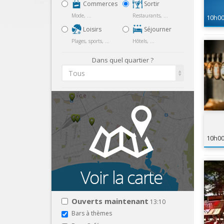
Commerces
Sortir
Mode, ...
Restaurants, ...
10h0
Loisirs
Séjourner
Plages, sports, ...
Hôtels, ...
Dans quel quartier ?
Tous
10h0
Ouverts maintenant
13:10
Bars à thèmes