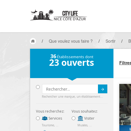
/
Que voulez vous faire ?
/
Sortir
/
B
36
Établissements dont
23
ouverts
Filtre
Submit
Rechercher une marque, un établissement...
Vous recherchez:
Vous souhaitez:
Services
Visiter
Tourisme, ...
Musées, ...