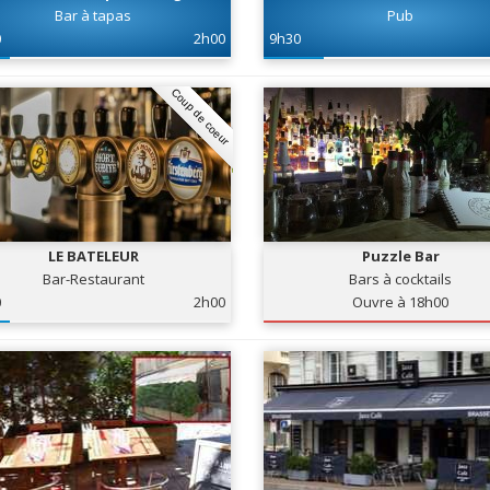
Bar à tapas
Pub
0
2h00
9h30
Coup de coeur
LE BATELEUR
Puzzle Bar
Bar-Restaurant
Bars à cocktails
0
2h00
Ouvre à 18h00