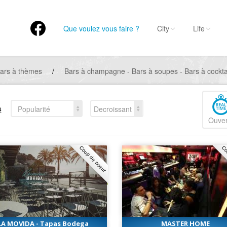
Que voulez vous faire ?
City
Life
ars à thèmes
/
Bars à champagne - Bars à soupes - Bars à cockta
s
Popularité
Decroissant
Ouver
Coup de coeur
Co
LA MOVIDA - Tapas Bodega
MASTER HOME