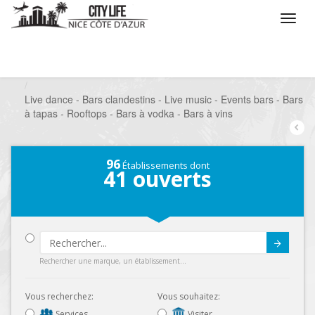
/
Que voulez vous faire ?
/
Sortir
/
Bars à thèmes
/
Live dance - Bars clandestins - Live music - Events bars - Bars
à tapas - Rooftops - Bars à vodka - Bars à vins
96
Établissements dont
41
ouverts
Submit
Rechercher une marque, un établissement...
Vous recherchez:
Vous souhaitez:
Services
Visiter