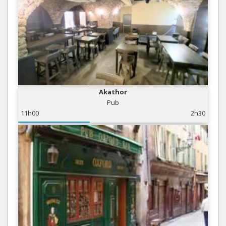
Akathor
Pub
11h00
2h30