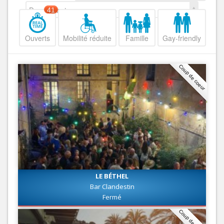
Decroissant
41
Ouverts
Mobilité réduite
Famille
Gay-friendly
Coup de coeur
LE BÉTHEL
Bar Clandestin
Fermé
Coup de coeur