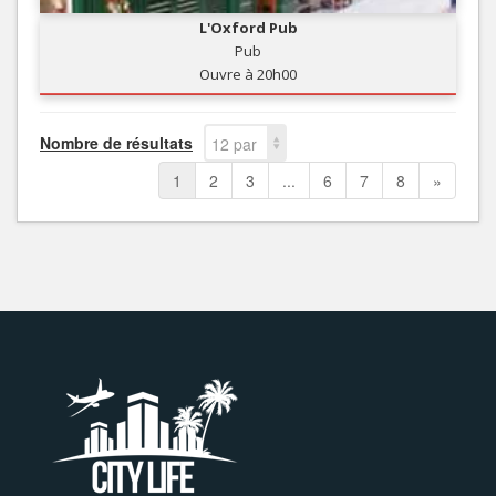
L'Oxford Pub
Pub
Ouvre à 20h00
Nombre de résultats
12 par
page
1
2
3
...
6
7
8
»