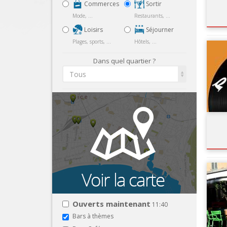
Commerces
Sortir
Mode, ...
Restaurants, ...
Loisirs
Séjourner
Plages, sports, ...
Hôtels, ...
Dans quel quartier ?
Tous
Ouverts maintenant
11:40
Bars à thèmes