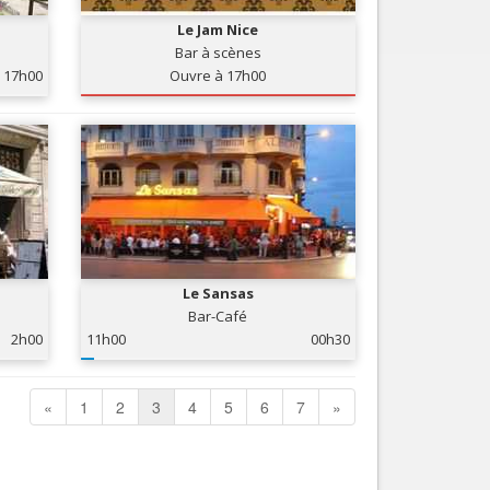
Le Jam Nice
Bar à scènes
17h00
Ouvre à 17h00
Le Sansas
Bar-Café
2h00
11h00
00h30
«
1
2
3
4
5
6
7
»