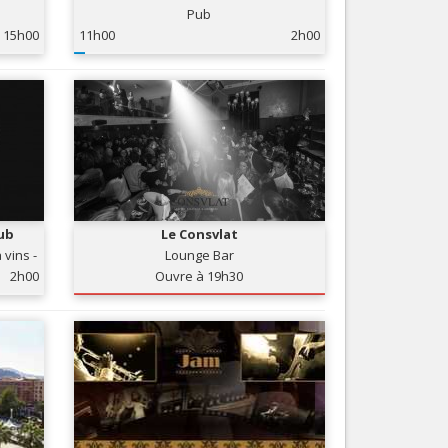
Pub
Nice le Carré d’Or
Services
15h00
11h00
2h00
Nice Aéroport
Tourisme, ...
ub
Le Consvlat
 vins -
Lounge Bar
2h00
Ouvre à 19h30