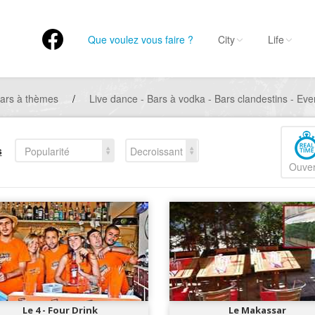
Que voulez vous faire ?
City
Life
ars à thèmes
/
Live dance - Bars à vodka - Bars clandestins - Eve
s
Popularité
Decroissant
Ouver
Le 4 - Four Drink
Le Makassar