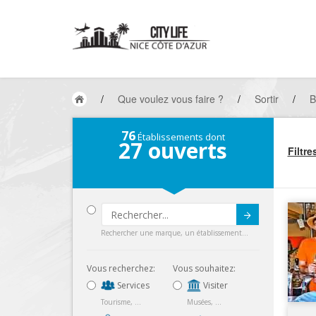
/
Que voulez vous faire ?
/
Sortir
/
B
76
Établissements dont
27
ouverts
Filtre
Submit
Rechercher une marque, un établissement...
Vous recherchez:
Vous souhaitez:
Services
Visiter
Tourisme, ...
Musées, ...