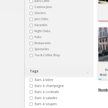
Bars-Cafés
Casinos-Jeux
Glaciers
Jazz Clubs
Karaokés
Night Clubs
Pubs
Restaurants
Spectacles
Tea & Coffee Shop
R
Tags
9h00
Bars à bière
Bars à champagne
Nombr
Bars à cocktails
Bars à salades
Bars à soupes