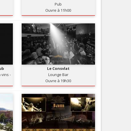
Pub
Nice le Carré d’Or
Services
Ouvre à 11h00
Nice Aéroport
Tourisme, ...
ub
Le Consvlat
 vins -
Lounge Bar
Ouvre à 19h30