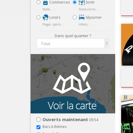
Commerces
Sortir
Mode, ...
Restaurants, ...
Loisirs
Séjourner
Plages, sports, ...
Hôtels, ...
Dans quel quartier ?
Tous
Ouverts maintenant
09:54
Bars à thèmes