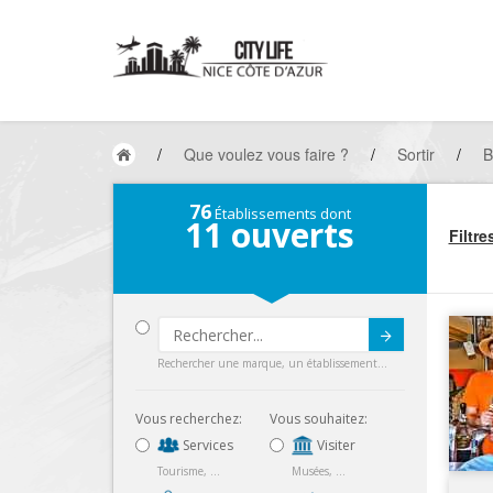
/
Que voulez vous faire ?
/
Sortir
/
B
76
Établissements dont
11
ouverts
Filtre
Submit
Rechercher une marque, un établissement...
Vous recherchez:
Vous souhaitez:
Services
Visiter
Tourisme, ...
Musées, ...