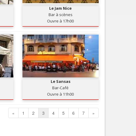
Le Jam Nice
Bar à scènes
Ouvre à 17h00
Le Sansas
Bar-Café
Ouvre à 11h00
«
1
2
3
4
5
6
7
»