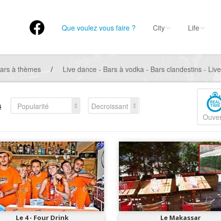
Que voulez vous faire ?
City
Life
ars à thèmes
/
Live dance - Bars à vodka - Bars clandestins - Liv
s
Popularité
Decroissant
Ouver
Le 4 - Four Drink
Le Makassar