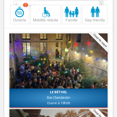
Decroissant
2
Ouverts
Mobilité réduite
Famille
Gay-friendly
Coup de coeur
LE BÉTHEL
Bar Clandestin
Ouvre à 19h00
Coup de coeur