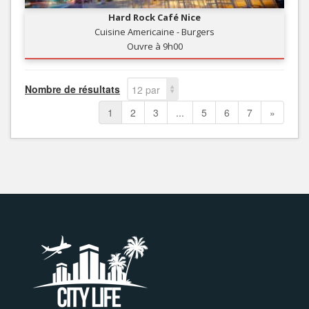
Hard Rock Café Nice
Cuisine Americaine - Burgers
Ouvre à 9h00
Nombre de résultats
12 par
page
1
2
3
...
5
6
7
»