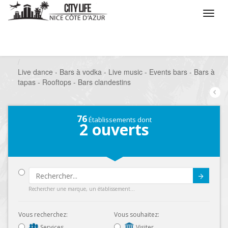
/
Que voulez vous faire ?
/
Sortir
/
Bars à thèmes
/
Live dance - Bars à vodka - Live music - Events bars - Bars à
tapas - Rooftops - Bars clandestins
76
Établissements dont
2
ouverts
Submit
Rechercher une marque, un établissement...
Vous recherchez:
Vous souhaitez:
Services
Visiter