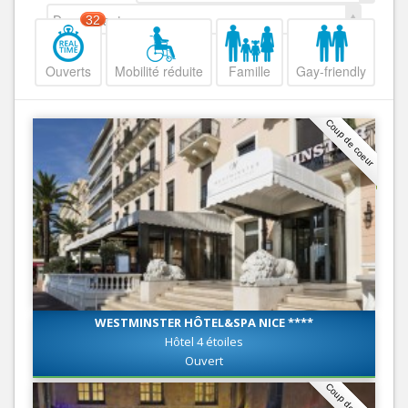
Decroissant
32
Ouverts
Mobilité réduite
Famille
Gay-friendly
Coup de coeur
WESTMINSTER HÔTEL&SPA NICE ****
Hôtel 4 étoiles
Ouvert
Coup de coeur