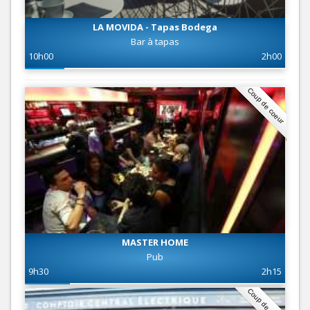
LA MOVIDA - Tapas Bodega
Bar à tapas
10h00
2h00
Coup de coeur
MASTER HOME
Pub
9h30
2h15
Coup de coeur