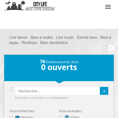
/
Que voulez vous faire ?
/
Sortir
/
Bars à thèmes
/
Live dance - Bars à vodka - Live music - Events bars - Bars à
tapas - Rooftops - Bars clandestins
76
Établissements dont
0
ouverts
Submit
Rechercher une marque, un établissement...
Vous recherchez:
Vous souhaitez:
Services
Visiter