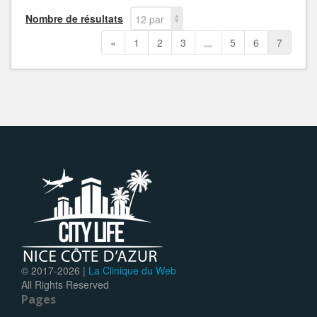
Nombre de résultats
12 par
page
«
1
2
3
...
5
6
7
© 2017-
2026 |
La Clinique du Web
All Rights Reserved
Pages