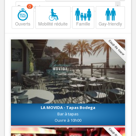
Decroissant
0
Ouverts
Mobilité réduite
Famille
Gay-friendly
Coup de coeur
LA MOVIDA - Tapas Bodega
Bar à tapas
Ouvre à 10h00
Coup de coeur