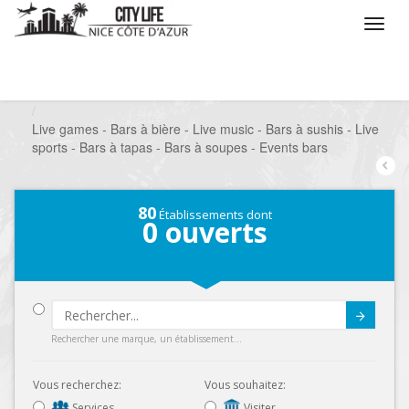
/
Que voulez vous faire ?
/
Sortir
/
Bars à thèmes
/
Live games - Bars à bière - Live music - Bars à sushis - Live
sports - Bars à tapas - Bars à soupes - Events bars
80
Établissements dont
0
ouverts
Submit
Rechercher une marque, un établissement...
Vous recherchez:
Vous souhaitez:
Services
Visiter