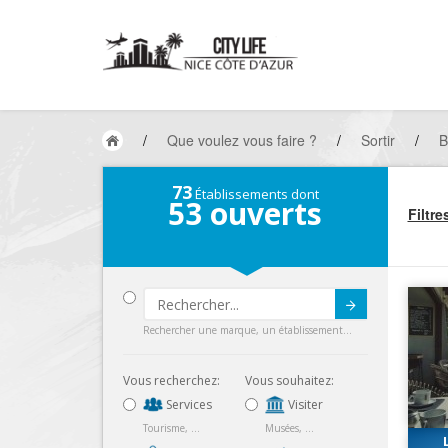
/
Que voulez vous faire ?
/
Sortir
/
B
73
Établissements dont
53
ouverts
Filtre
Submit
Rechercher une marque, un établissement...
Vous recherchez:
Vous souhaitez:
Services
Visiter
Tourisme, ...
Musées, ...