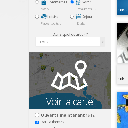
Commerces
Sortir
Mode, ...
Restaurants, ...
10h0
Loisirs
Séjourner
Plages, sports, ...
Hôtels, ...
Dans quel quartier ?
Tous
18h0
Ouverts maintenant
18:12
Bars à thèmes