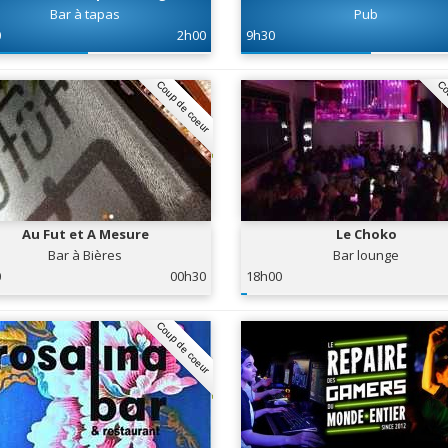
Bar à tapas
Pub
0
2h00
9h30
Coup de coeur
Co
Au Fut et A Mesure
Le Choko
Bar à Bières
Bar lounge
0
00h30
18h00
Coup de coeur