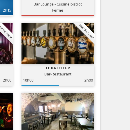
Bar Lounge - Cuisine bistrot
Nice le Carré d’Or
Services
2h15
Fermé
Nice Aéroport
Tourisme, ...
up de coeur
Coup de coeur
LE BATELEUR
Bar-Restaurant
2h00
10h00
2h00