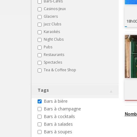
Bars-Cafés
Casinos-Jeux
Glaciers
18h0
Jazz Clubs
Karaokés
Night Clubs
Pubs
Restaurants
Spectacles
Tea & Coffee Shop
Tags
Bars à bière
Bars à champagne
Nombr
Bars à cocktails
Bars à salades
Bars à soupes