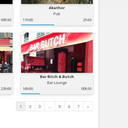
Akathor
Pub
00h30
11h00
2h30
Bar Bitch & Butch
Bar Lounge
23h00
16h00
00h30
1
2
3
...
5
6
7
»