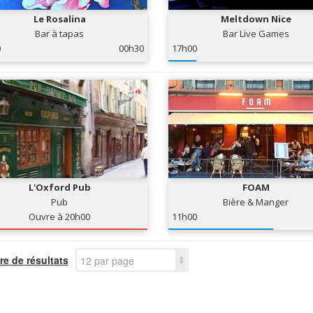
Le Rosalina
Meltdown Nice
Bar à tapas
Bar Live Games
0
00h30
17h00
L'Oxford Pub
FOAM
Pub
Bière & Manger
Ouvre à 20h00
11h00
e de résultats
12 par page