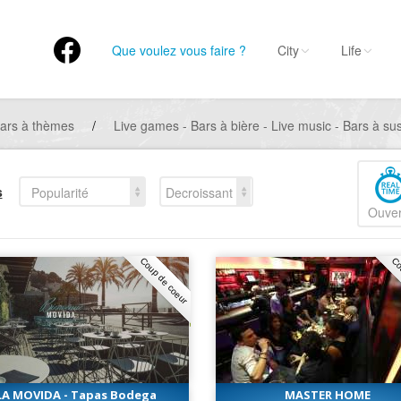
Que voulez vous faire ?
City
Life
ars à thèmes
/
Live games - Bars à bière - Live music - Bars à sus
s
Popularité
Decroissant
Ouver
Coup de coeur
Co
LA MOVIDA - Tapas Bodega
MASTER HOME