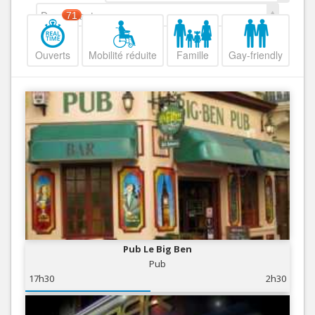
Decroissant
71
Ouverts
Mobilité réduite
Famille
Gay-friendly
Pub Le Big Ben
Pub
17h30
2h30