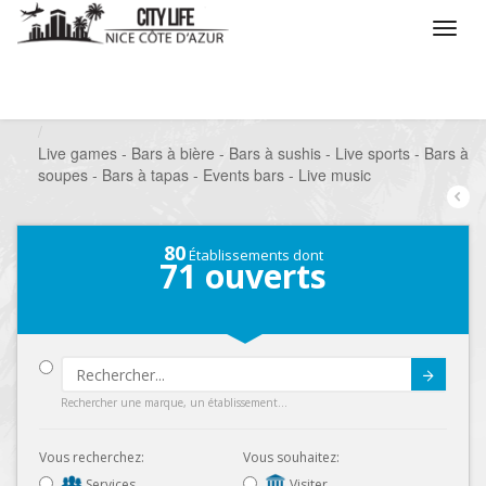
/
Que voulez vous faire ?
/
Sortir
/
Bars à thèmes
/
Live games - Bars à bière - Bars à sushis - Live sports - Bars à
soupes - Bars à tapas - Events bars - Live music
80
Établissements dont
71
ouverts
Submit
Rechercher une marque, un établissement...
Vous recherchez:
Vous souhaitez:
Services
Visiter