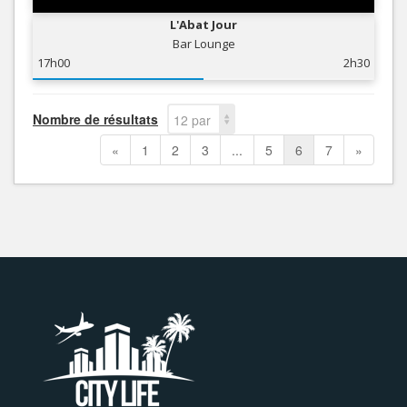
L'Abat Jour
Bar Lounge
17h00
2h30
Nombre de résultats
12 par
page
«
1
2
3
...
5
6
7
»