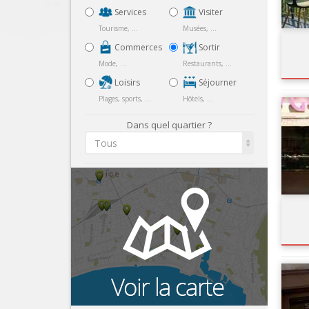
Services
Visiter
Tourisme, ...
Musées, ...
Commerces
Sortir
Mode, ...
Restaurants, ...
Loisirs
Séjourner
Plages, sports, ...
Hôtels, ...
Dans quel quartier ?
Tous