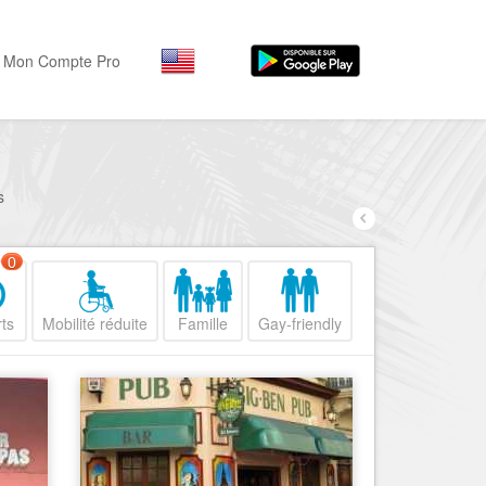
Mon Compte Pro
Par activité
Par quartiers
Nice Promenade des Angl
Séjourner
s
Hôtels, ...
Nice Promenade du Paillo
Visiter
0
Nice le Port
Musées, ...
Nice le Vieux Nice
ts
Mobilité réduite
Famille
Gay-friendly
Sortir
Nice le Coeur de Ville
Restaurants, ...
Nice les Collines Niçoises
Commerces
Mode, ...
Nice le petit Marais Niçois
Loisirs
Nice la plaine du Var
Plages, sports, ...