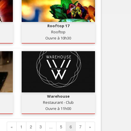
Rooftop 17
Rooftop
Ouvre à 10h30
Warehouse
Restaurant - Club
Ouvre à 11h00
«
1
2
3
...
5
6
7
»