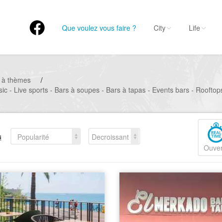
Que voulez vous faire ?
City
Life
 à thèmes
/
sic - Live sports - Bars à soupes - Bars à tapas - Events bars - Rooftop
s
Popularité
Decroissant
Ouver