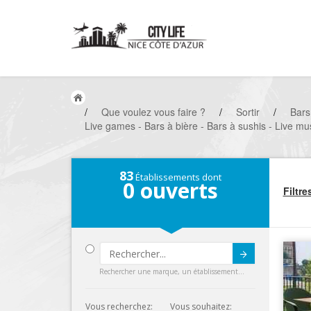
/
Que voulez vous faire ?
/
Sortir
/
Bars
Live games - Bars à bière - Bars à sushis - Live mu
83
Établissements dont
0
ouverts
Filtre
Submit
Rechercher une marque, un établissement...
Vous recherchez:
Vous souhaitez: