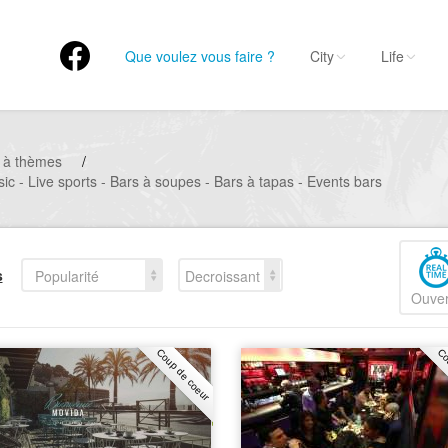
Que voulez vous faire ?
City
Life
 à thèmes
/
ic - Live sports - Bars à soupes - Bars à tapas - Events bars
s
Popularité
Decroissant
Ouver
Coup de coeur
Co