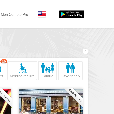
Mon Compte Pro
Par activité
Par quartiers
Nice Promenade des Angl
Séjourner
Hôtels, ...
Nice Promenade du Paillo
Visiter
69
Nice le Port
Musées, ...
Nice le Vieux Nice
ts
Mobilité réduite
Famille
Gay-friendly
Sortir
Nice le Coeur de Ville
Restaurants, ...
up de coeur
Coup de coeur
Nice les Collines Niçoises
Commerces
Mode, ...
Nice le petit Marais Niçois
Loisirs
Nice la plaine du Var
Plages, sports, ...