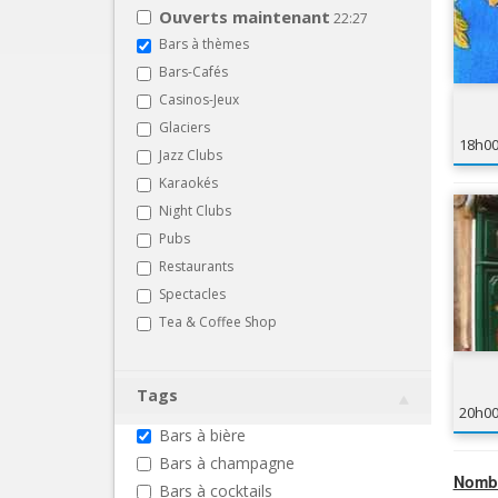
Ouverts maintenant
22:27
Bars à thèmes
Bars-Cafés
Casinos-Jeux
Glaciers
18h0
Jazz Clubs
Karaokés
Night Clubs
Pubs
Restaurants
Spectacles
Tea & Coffee Shop
Tags
20h0
Bars à bière
Bars à champagne
Nombr
Bars à cocktails