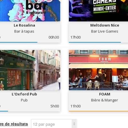
Le Rosalina
Meltdown Nice
Bar à tapas
Bar Live Games
0
00h30
17h00
L'Oxford Pub
FOAM
Pub
Bière & Manger
0
5h00
11h00
e de résultats
12 par page