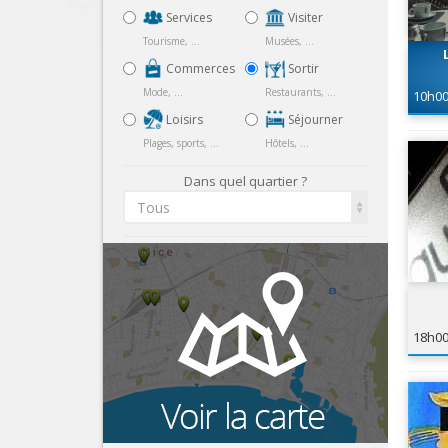
Services
Visiter
Tourisme, ...
Musées, ...
Commerces
Sortir
Mode, ...
Restaurants, ...
10h0
Loisirs
Séjourner
Plages, sports, ...
Hôtels, ...
Dans quel quartier ?
Tous
18h0