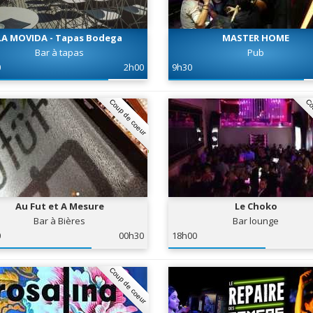
LA MOVIDA - Tapas Bodega
MASTER HOME
Bar à tapas
Pub
0
2h00
9h30
Coup de coeur
Co
Au Fut et A Mesure
Le Choko
Bar à Bières
Bar lounge
0
00h30
18h00
Coup de coeur