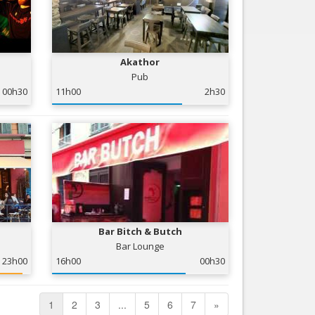
Akathor
Pub
00h30
11h00
2h30
Bar Bitch & Butch
Bar Lounge
23h00
16h00
00h30
1
2
3
...
5
6
7
»