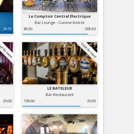
Nice le Carré d’Or
Services
Nice Aéroport
Le Comptoir Central Electrique
Tourisme, ...
Bar Lounge - Cuisine bistrot
2h15
8h30
00h30
up de coeur
Coup de coeur
LE BATELEUR
Bar-Restaurant
2h00
10h00
2h00