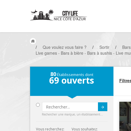
/
Que voulez vous faire ?
/
Sortir
/
Bars
Live games - Bars à bière - Bars à sushis - Live mus
80
Établissements dont
69
ouverts
Filtre
Submit
Rechercher une marque, un établissement...
Vous recherchez:
Vous souhaitez: