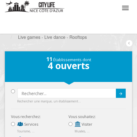
/
Que voulez vous faire ?
/
Sortir
/
Bars à thèmes
/
Live games - Live dance - Rooftops
11
Établissements dont
4
ouverts
Submit
Rechercher une marque, un établissement...
Vous recherchez:
Vous souhaitez:
Services
Visiter
Tourisme, ...
Musées, ...