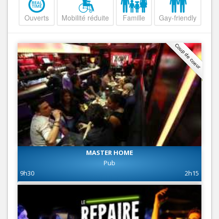
Ouverts
Mobilité réduite
Famille
Gay-friendly
Coup de coeur
MASTER HOME
Pub
9h30
2h15