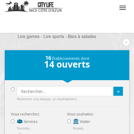
/
Que voulez vous faire ?
/
Sortir
/
Bars à thèmes
/
Live games - Live sports - Bars à salades
16
Établissements dont
14
ouverts
Submit
Rechercher une marque, un établissement...
Vous recherchez:
Vous souhaitez:
Services
Visiter
Tourisme, ...
Musées, ...