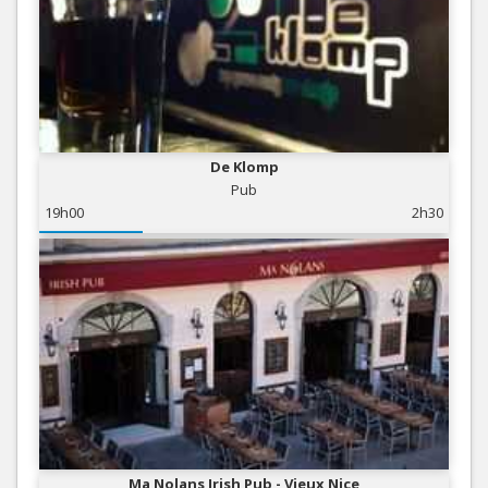
De Klomp
Pub
19h00
2h30
Ma Nolans Irish Pub - Vieux Nice