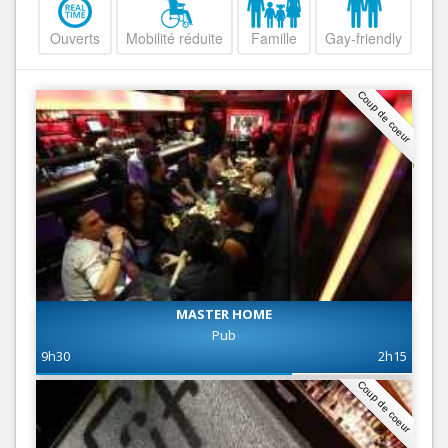
Ouverts
Mobilité réduite
Famille
Gay-friendly
Coup de coeur
MASTER HOME
Pub
9h30
2h15
Coup de coeur