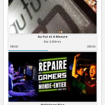
Au Fut et A Mesure
Bar à Bières
18h00
00h30
Meltdown Nice