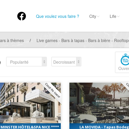
Que voulez vous faire ?
City
Life
ars à thèmes
/
Live games - Bars à tapas - Bars à bière - Roofto
s
Popularité
Decroissant
Ouver
Coup de coeur
Co
MINSTER HÔTEL&SPA NICE ****
LA MOVIDA - Tapas Bode