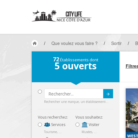
/
Que voulez vous faire ?
/
Sortir
/
B
72
Établissements dont
5
ouverts
Filtre
Submit
Rechercher une marque, un établissement...
Vous recherchez:
Vous souhaitez:
Services
Visiter
Tourisme, ...
Musées, ...
WEST