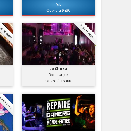
Pub
Nice le Carré d’Or
Services
Ouvre à 9h30
Nice Aéroport
Tourisme, ...
up de coeur
Coup de coeur
Le Choko
Bar lounge
Ouvre à 18h00
up de coeur