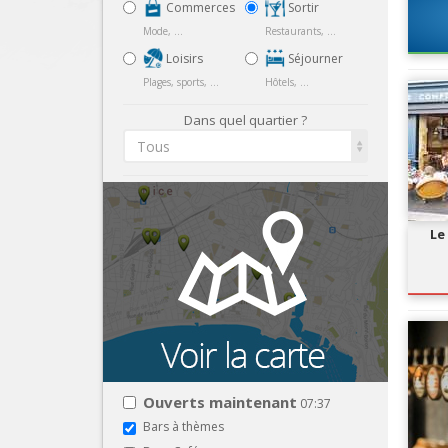
Commerces
Sortir
Mode, ...
Restaurants, ...
Loisirs
Séjourner
Plages, sports, ...
Hôtels, ...
Dans quel quartier ?
Tous
Le
Ouverts maintenant
07:37
Bars à thèmes