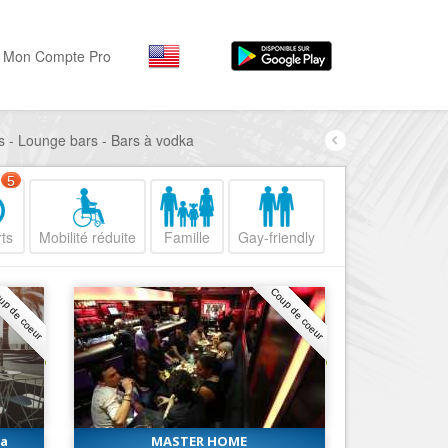
Mon Compte Pro
ps - Lounge bars - Bars à vodka
Par activité
Par quartiers
Nice Promenade des Angl
Séjourner
5
Hôtels, ...
Nice Promenade du Paillo
ts
Mobilité réduite
Famille
Gay-friendly
Visiter
Nice le Port
Musées, ...
Nice le Vieux Nice
up de coeur
Coup de coeur
Sortir
Nice le Coeur de Ville
Restaurants, ...
Nice les Collines Niçoises
Commerces
Mode, ...
Nice le petit Marais Niçois
Loisirs
Nice la plaine du Var
ga
MASTER HOME
Plages, sports, ...