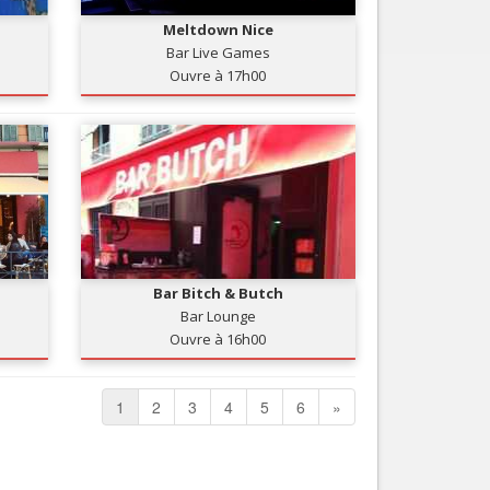
Meltdown Nice
Bar Live Games
Ouvre à 17h00
Bar Bitch & Butch
Bar Lounge
Ouvre à 16h00
1
2
3
4
5
6
»