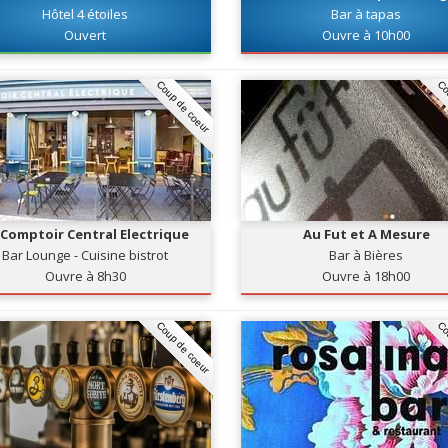
Hôtel 4 étoiles
Bar à tapas
Ouvert
Ouvre à 10h00
Coup de coeur
Co
 Comptoir Central Electrique
Au Fut et A Mesure
Bar Lounge - Cuisine bistrot
Bar à Bières
Ouvre à 8h30
Ouvre à 18h00
Coup de coeur
Co