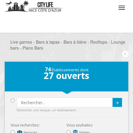
/
Que voulez vous faire ?
/
Sortir
/
Bars à thèmes
/
Live games - Bars à tapas - Bars à bière - Rooftops - Lounge
bars - Piano Bars
74
Établissements dont
27
ouverts
Submit
Rechercher une marque, un établissement...
Vous recherchez:
Vous souhaitez:
Services
Visiter