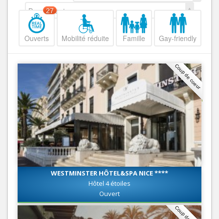
Decroissant
27
Ouverts
Mobilité réduite
Famille
Gay-friendly
Coup de coeur
WESTMINSTER HÔTEL&SPA NICE ****
Hôtel 4 étoiles
Ouvert
Coup de coeur