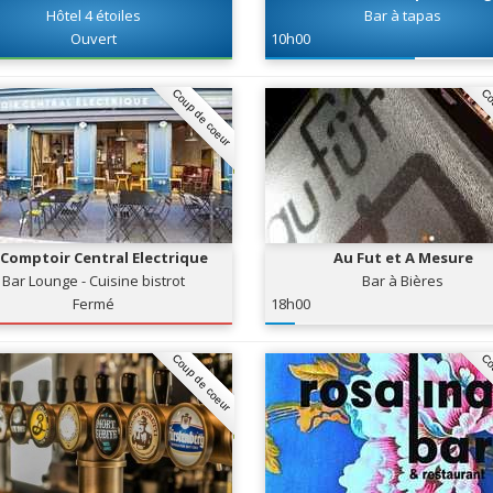
Hôtel 4 étoiles
Bar à tapas
Ouvert
10h00
Coup de coeur
Co
 Comptoir Central Electrique
Au Fut et A Mesure
Bar Lounge - Cuisine bistrot
Bar à Bières
Fermé
18h00
Coup de coeur
Co