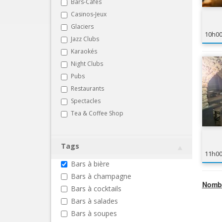
Bars-Cafés
Casinos-Jeux
Glaciers
10h0
Jazz Clubs
Karaokés
Night Clubs
Pubs
Restaurants
Spectacles
Tea & Coffee Shop
Tags
11h0
Bars à bière
Bars à champagne
Nombr
Bars à cocktails
Bars à salades
Bars à soupes