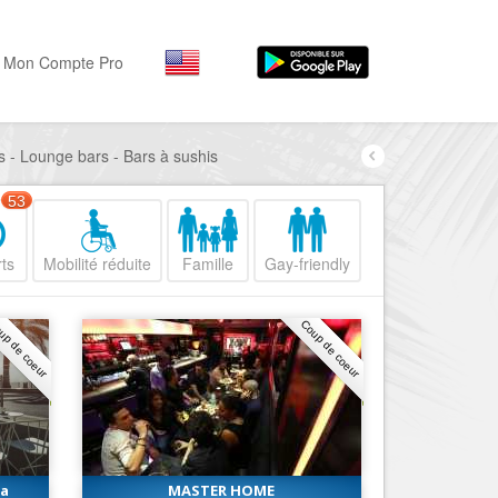
Mon Compte Pro
s - Lounge bars - Bars à sushis
Par activité
Par quartiers
Nice Promenade des Angl
Séjourner
53
Hôtels, ...
Nice Promenade du Paillo
ts
Mobilité réduite
Famille
Gay-friendly
Visiter
Nice le Port
Musées, ...
Nice le Vieux Nice
up de coeur
Coup de coeur
Sortir
Nice le Coeur de Ville
Restaurants, ...
Nice les Collines Niçoises
Commerces
Mode, ...
Nice le petit Marais Niçois
Loisirs
Nice la plaine du Var
ga
MASTER HOME
Plages, sports, ...