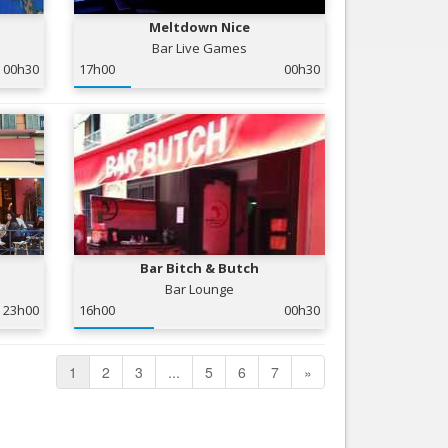
Meltdown Nice
Bar Live Games
00h30
17h00
00h30
Bar Bitch & Butch
Bar Lounge
23h00
16h00
00h30
1
2
3
...
5
6
7
»