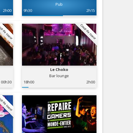
Pub
Nice le Carré d’Or
Services
2h00
9h30
2h15
Nice Aéroport
Tourisme, ...
up de coeur
Coup de coeur
Le Choko
Bar lounge
00h30
18h00
2h00
up de coeur