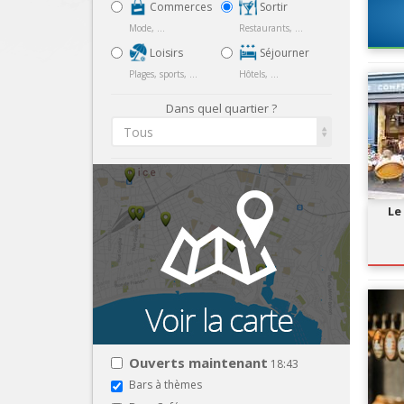
Commerces
Sortir
Mode, ...
Restaurants, ...
Loisirs
Séjourner
Plages, sports, ...
Hôtels, ...
Dans quel quartier ?
Tous
Le
Ouverts maintenant
18:43
Bars à thèmes