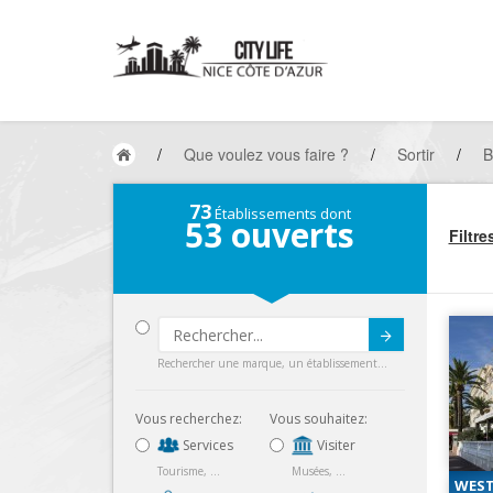
/
Que voulez vous faire ?
/
Sortir
/
B
73
Établissements dont
53
ouverts
Filtre
Submit
Rechercher une marque, un établissement...
Vous recherchez:
Vous souhaitez:
Services
Visiter
Tourisme, ...
Musées, ...
WEST