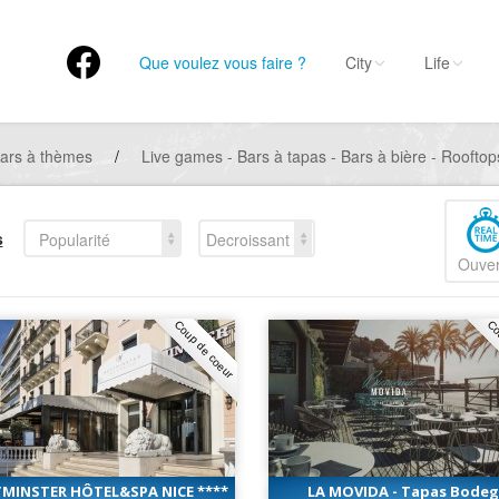
Que voulez vous faire ?
City
Life
ars à thèmes
/
Live games - Bars à tapas - Bars à bière - Rooftop
s
Popularité
Decroissant
Ouver
Coup de coeur
Co
MINSTER HÔTEL&SPA NICE ****
LA MOVIDA - Tapas Bode