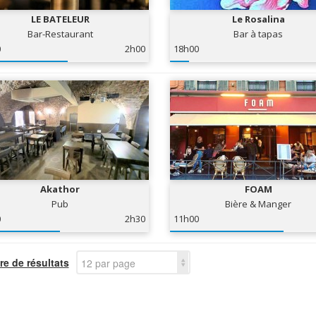
LE BATELEUR
Le Rosalina
Bar-Restaurant
Bar à tapas
0
2h00
18h00
Akathor
FOAM
Pub
Bière & Manger
0
2h30
11h00
e de résultats
12 par page